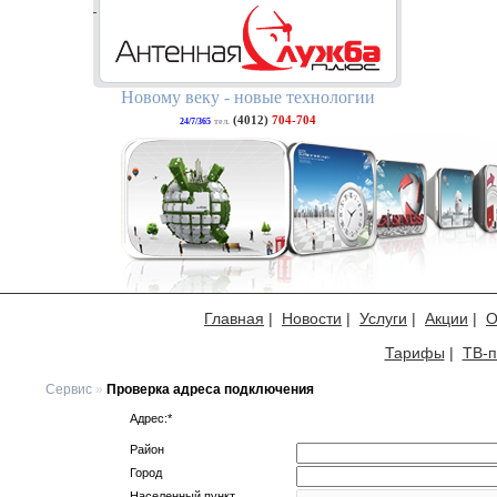
Новому веку - новые технологии
(4012)
704-704
24/7/365
тел.
Главная
|
Новости
|
Услуги
|
Акции
|
О
Тарифы
|
ТВ-п
Сервис
»
Проверка адреса подключения
Адрес:*
Район
Город
Населенный пункт