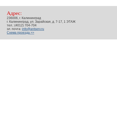
Адрес:
236006, г. Калининград
г. Калининград, ул. Зарайская, д. 7-17, 1 ЭТАЖ
тел.: (4012) 704-704
эл. почта:
info@antserv.ru
Схема проезда >>