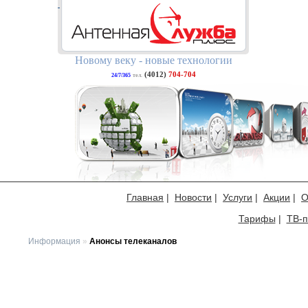
Новому веку - новые технологии
(4012)
704-704
24/7/365
тел.
Главная
|
Новости
|
Услуги
|
Акции
|
О
Тарифы
|
ТВ-п
Информация
»
Анонсы телеканалов