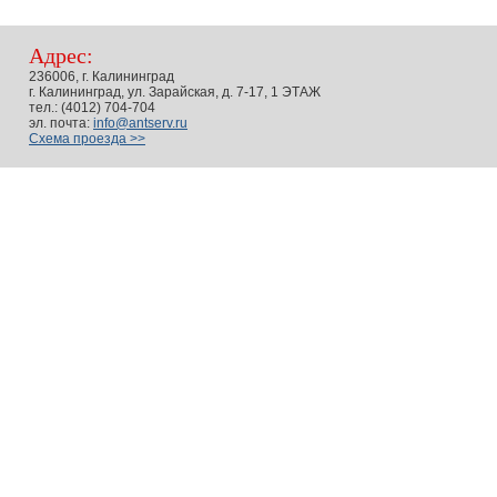
Адрес:
236006, г. Калининград
г. Калининград, ул. Зарайская, д. 7-17, 1 ЭТАЖ
тел.: (4012) 704-704
эл. почта:
info@antserv.ru
Схема проезда >>