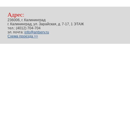
Адрес:
236006, г. Калининград
г. Калининград, ул. Зарайская, д. 7-17, 1 ЭТАЖ
тел.: (4012) 704-704
эл. почта:
info@antserv.ru
Схема проезда >>