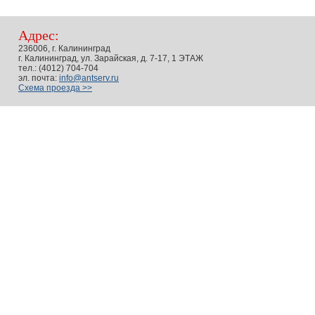
Адрес:
236006, г. Калининград
г. Калининград, ул. Зарайская, д. 7-17, 1 ЭТАЖ
тел.: (4012) 704-704
эл. почта:
info@antserv.ru
Схема проезда >>