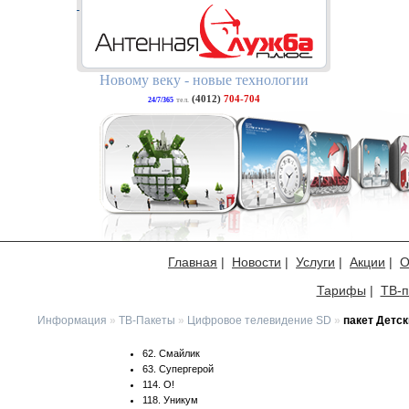
Новому веку - новые технологии
(4012)
704-704
24/7/365
тел.
Главная
|
Новости
|
Услуги
|
Акции
|
О
Тарифы
|
ТВ-п
Информация
»
ТВ-Пакеты
»
Цифровое телевидение SD
»
пакет Детск
62. Смайлик
63. Супергерой
114. О!
118. Уникум