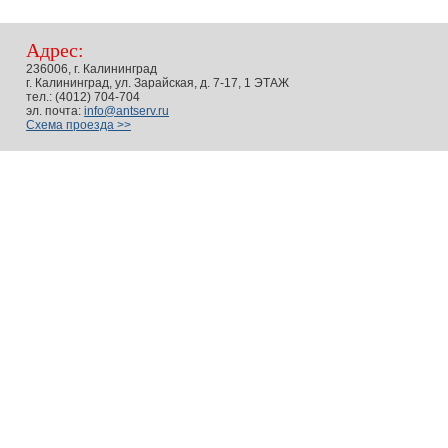
Адрес:
236006, г. Калининград
г. Калининград, ул. Зарайская, д. 7-17, 1 ЭТАЖ
тел.: (4012) 704-704
эл. почта:
info@antserv.ru
Схема проезда >>