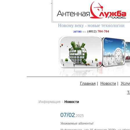
Новому веку - новые технологии
(4012)
704-704
24/7/365
тел.
Главная
|
Новости
|
Услу
Т
Информация
»
Новости
07/02
.
2025
Уважаемые абоненты!