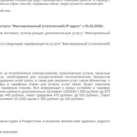
удовании Оператора будут проводиться плановые работы. В период с
аться сброс сессий, перерывы связи, недоступность каналов iptv.
обства.
луги "Фиксированный (статический) IP-адрес" с 01.02.2025г.
ов Интернет, использующих дополнительную услугу "Фиксированный
ется следующая тарификация по услуге "Фиксированный (статический)
ат за потребленную электроэнергию, транспортные услуги, запасные
зи, необходимые для осуществления технологических процессов
дования сетей связи, а также для оказания услуг связи Абонентам, с
рифы и тарифные планы для оплаты услуг связи. Будет изменена
 тарифным планам, Вся информация о новых условиях и тарифах
ном кабинете дополнительно: Безлимит 100(800) с 800 руб/мес до 875
 до 445 руб/мес, пакет Цифровик 470 руб/мес до 500 руб/мес, Пакет
езлимит 20 (200) архив с 395 руб/мес до 425 руб/мес.
вым годом и Рождеством, и искренне желаем вам здоровья, радости
в компании