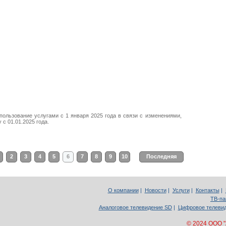
ользование услугами с 1 января 2025 года в связи с изменениями,
с 01.01.2025 года.
2
3
4
5
6
7
8
9
10
Последняя
О компании
|
Новости
|
Услуги
|
Контакты
|
ТВ-па
Аналоговое телевидение SD
|
Цифровое телеви
© 2024 ООО 