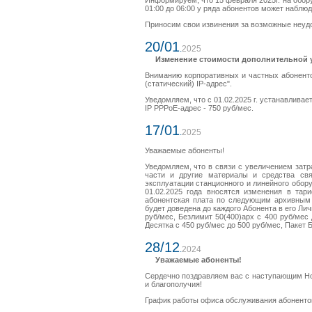
Информируем, что 15 февраля 2025г. на обор
01:00 до 06:00 у ряда абонентов может наблюд
Приносим свои извинения за возможные неуд
20/01
.
2025
Изменение стоимости дополнительной ус
Вниманию корпоративных и частных абонент
(статический) IP-адрес".
Уведомляем, что с 01.02.2025 г. устанавлива
IP PPPoE-адрес - 750 руб/мес.
17/01
.
2025
Уважаемые абоненты!
Уведомляем, что в связи с увеличением затр
части и другие материалы и средства свя
эксплуатации станционного и линейного обору
01.02.2025 года вносятся изменения в та
абонентская плата по следующим архивным
будет доведена до каждого Абонента в его Лич
руб/мес, Безлимит 50(400)арх с 400 руб/мес
Десятка с 450 руб/мес до 500 руб/мес, Пакет Б
28/12
.
2024
Уважаемые абоненты!
Сердечно поздравляем вас с наступающим Но
и благополучия!
График работы офиса обслуживания абоненто