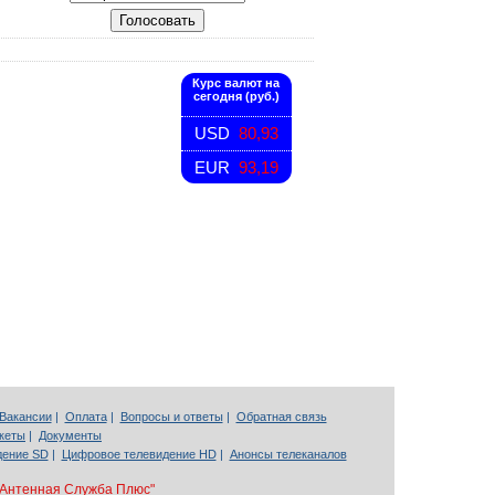
Курс валют на
сегодня (руб.)
USD
80,93
EUR
93,19
Вакансии
|
Оплата
|
Вопросы и ответы
|
Обратная связь
кеты
|
Документы
дение SD
|
Цифровое телевидение HD
|
Анонсы телеканалов
"Антенная Служба Плюс"