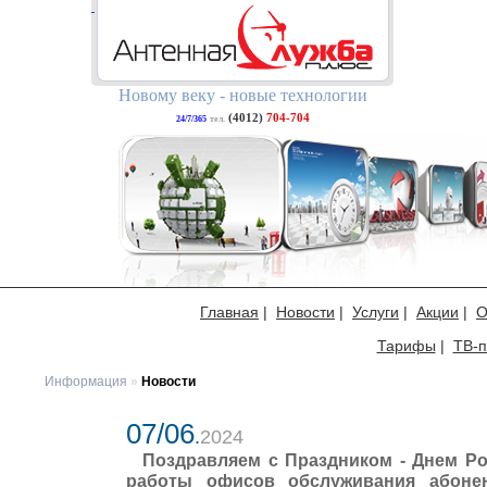
Новому веку - новые технологии
(4012)
704-704
24/7/365
тел.
Главная
|
Новости
|
Услуги
|
Акции
|
О
Тарифы
|
ТВ-п
Информация
»
Новости
07/06
.
2024
Поздравляем с Праздником - Днем Р
работы офисов обслуживания абоне