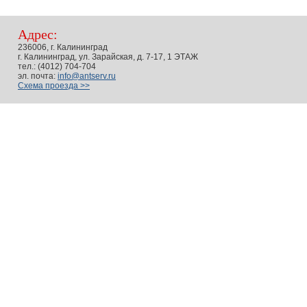
Адрес:
236006, г. Калининград
г. Калининград, ул. Зарайская, д. 7-17, 1 ЭТАЖ
тел.: (4012) 704-704
эл. почта:
info@antserv.ru
Схема проезда >>