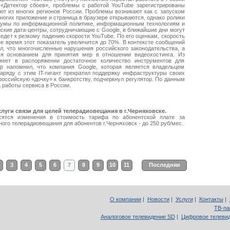
 «Детектор сбоев», проблемы с работой YouTube зарегистрированы
ют из многих регионов России. Проблемы возникают как с запуском
многих приложение и страница в браузере открываются, однако ролики
сдумы по информационной политике, информационным технологиям и
йские дата-центры, сотрудничающие с Google, в ближайшие дни могут
едет к резкому падению скорости YouTube. По его оценкам, скорость
е время этот показатель увеличится до 70%. В контексте сообщений
, что многочисленные нарушения российского законодательства, а
я основанием для принятия мер в отношении видеохостинга. Из
меет в распоряжении достаточное количество инструментов для
р напомнил, что компания Google, которая является владельцем
аряду с этим IT-гигант прекратил поддержку инфраструктуры своих
российскую «дочку» к банкротству, подчеркнул регулятор. По данным
 работы сервиса в России.
уги связи для целей телерадиовещания в г.Черняховске.
осятся изменения в стоимость тарифа по абонентской плате за
ного телерадиовещания для абонентов г.Черняховск - до 250 руб/мес.
3
4
5
6
7
8
9
10
11
Последняя
О компании
|
Новости
|
Услуги
|
Контакты
|
ТВ-па
Аналоговое телевидение SD
|
Цифровое телеви