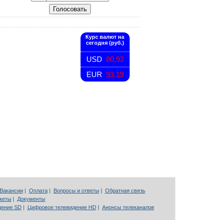
Курс валют на
сегодня (руб.)
USD
80,93
EUR
93,19
Вакансии
|
Оплата
|
Вопросы и ответы
|
Обратная связь
кеты
|
Документы
дение SD
|
Цифровое телевидение HD
|
Анонсы телеканалов