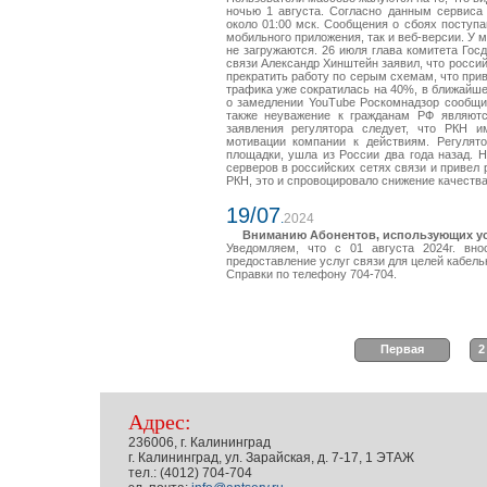
ночью 1 августа. Согласно данным сервиса
около 01:00 мск. Сообщения о сбоях поступа
мобильного приложения, так и веб-версии. У 
не загружаются. 26 июля глава комитета Го
связи Александр Хинштейн заявил, что росси
прекратить работу по серым схемам, что прив
трафика уже сократилась на 40%, в ближайше
о замедлении YouTube Роскомнадзор сообщил
также неуважение к гражданам РФ являютс
заявления регулятора следует, что РКН и
мотивации компании к действиям. Регулято
площадки, ушла из России два года назад. Н
серверов в российских сетях связи и привел 
РКН, это и спровоцировало снижение качества
19/07
.
2024
Вниманию Абонентов, использующих усл
Уведомляем, что с 01 августа 2024г. вн
предоставление услуг связи для целей кабель
Справки по телефону 704-704.
Первая
2
Адрес:
236006, г. Калининград
г. Калининград, ул. Зарайская, д. 7-17, 1 ЭТАЖ
тел.: (4012) 704-704