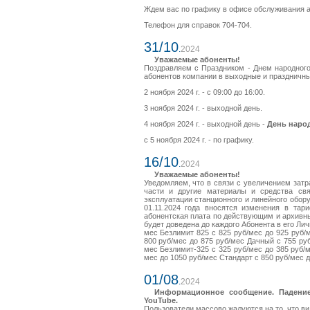
Ждем вас по графику в офисе обслуживания аб
Телефон для справок 704-704.
31/10
.
2024
Уважаемые абоненты!
Поздравляем с Праздником - Днем народног
абонентов компании в выходные и праздничны
2 ноября 2024 г. - с 09:00 до 16:00.
3 ноября 2024 г. - выходной день.
4 ноября 2024 г. - выходной день -
День народ
с 5 ноября 2024 г. - по графику.
16/10
.
2024
Уважаемые абоненты!
Уведомляем, что в связи с увеличением затр
части и другие материалы и средства свя
эксплуатации станционного и линейного обору
01.11.2024 года вносятся изменения в та
абонентская плата по действующим и архив
будет доведена до каждого Абонента в его Лич
мес Безлимит 825 с 825 руб/мес до 925 руб/
800 руб/мес до 875 руб/мес Дачный с 755 руб
мес Безлимит-325 с 325 руб/мес до 385 руб/
мес до 1050 руб/мес Стандарт с 850 руб/мес д
01/08
.
2024
Информационное сообщение. Падение
YouTube.
Пользователи массово жалуются на то, что в