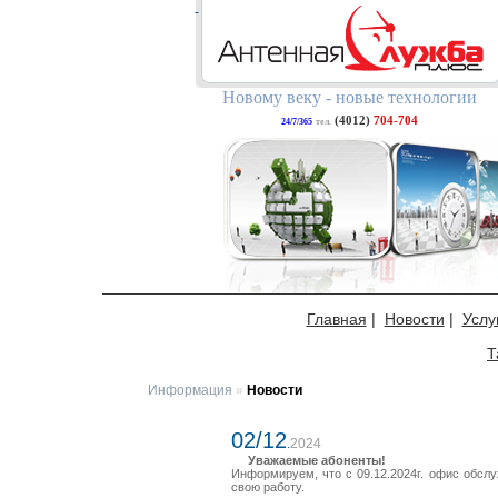
Новому веку - новые технологии
(4012)
704-704
24/7/365
тел.
Главная
|
Новости
|
Услу
Т
Информация
»
Новости
02/12
.
2024
Уважаемые абоненты!
Информируем, что с 09.12.2024г. офис обслу
свою работу.