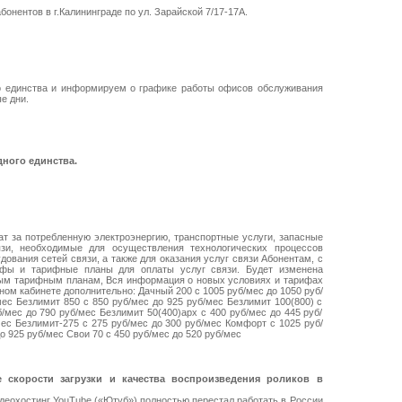
онентов в г.Калининграде по ул. Зарайской 7/17-17А.
о единства и информируем о графике работы офисов обслуживания
е дни.
ного единства.
ат за потребленную электроэнергию, транспортные услуги, запасные
зи, необходимые для осуществления технологических процессов
дования сетей связи, а также для оказания услуг связи Абонентам, с
рифы и тарифные планы для оплаты услуг связи. Будет изменена
ным тарифным планам, Вся информация о новых условиях и тарифах
ном кабинете дополнительно: Дачный 200 с 1005 руб/мес до 1050 руб/
мес Безлимит 850 с 850 руб/мес до 925 руб/мес Безлимит 100(800) с
/мес до 790 руб/мес Безлимит 50(400)арх с 400 руб/мес до 445 руб/
мес Безлимит-275 с 275 руб/мес до 300 руб/мес Комфорт с 1025 руб/
о 925 руб/мес Свои 70 с 450 руб/мес до 520 руб/мес
 скорости загрузки и качества воспроизведения роликов в
идеохостинг YouTube («Ютуб») полностью перестал работать в России