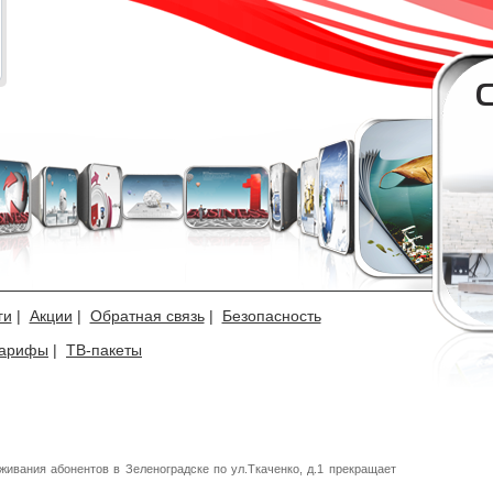
ги
|
Акции
|
Обратная связь
|
Безопасность
арифы
|
ТВ-пакеты
живания абонентов в Зеленоградске по ул.Ткаченко, д.1 прекращает